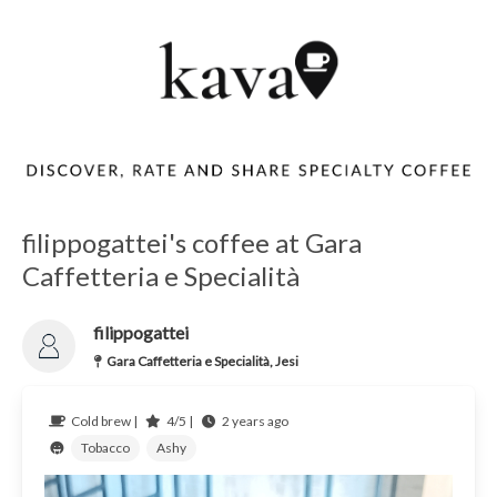
filippogattei's coffee at Gara
Caffetteria e Specialità
filippogattei
Gara Caffetteria e Specialità, Jesi
Cold brew |
4/5 |
2 years ago
Tobacco
Ashy